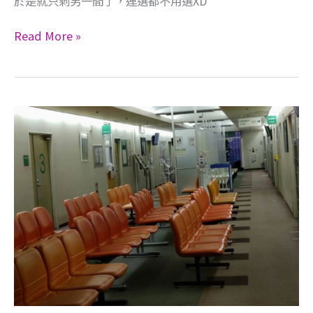
於是就只剩另一間了，連選都不用選XD
Read More »
在
日
產
檢
醫
生
換
換
趣