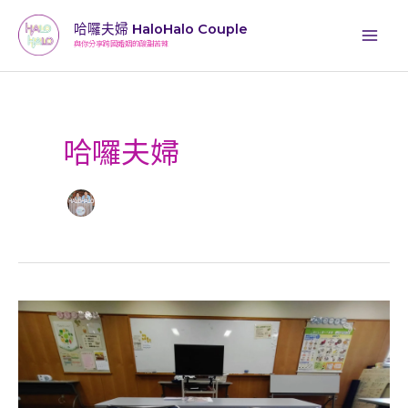
跳
哈囉夫婦 HaloHalo Couple
至
與你分享跨國婚姻的酸甜苦辣
主
要
內
容
哈囉夫婦
在
日
ALEN
爸
爸