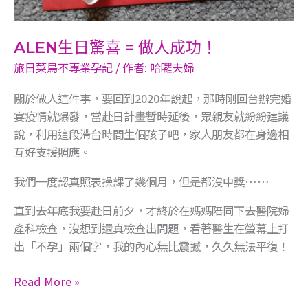
ALEN生日驚喜 = 做人成功！
旅日菜鳥不專業孕記
/ 作者:
哈囉夫婦
關於做人這件事，要回到2020年說起，​那時剛回台辦完婚
宴疫情就爆發，​當赴日計畫暫時延後，眾親友就紛紛建議
說，​利用這段滯台時間生個孩子吧，​家人朋友都在身邊相
互好支援照應。​
我們一度認真照表操課了幾個月，​但是都沒中獎……
直到去年底我要赴日前夕，​才終於在媽媽陪同下去醫院婦
產科檢查，​沒想到還真檢查出問題，​看著醫生在螢幕上打
出「不孕」兩個字，​我的內心無比震撼，久久無法平復！​
Read More »