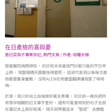
與
憂
在日產檢的喜與憂
旅日菜鳥不專業孕記
,
熱門文章
/ 作者:
哈囉夫婦
致電醫院詢問得知， 初診和未來產檢門診都只能約平日早
上時， 我整個晴天霹靂挫得要死， 這就代表我以後每次產
檢都要隻身奮戰， 沒有ALEN在旁邊當翻譯讓我靠了嗚嗚
嗚~ ​
於是，我只好自立自強做好萬全準備， 初診前一晚先把所
有懷孕相關的日文單字查好， 還有可能會用到的句子全部
在筆記本上寫好寫滿， 隔天就帶著這本 “聖經” 去應戰