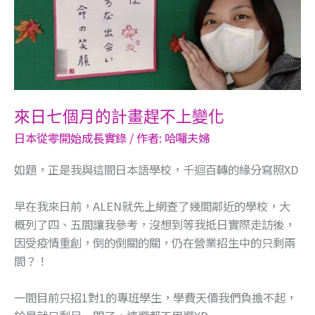
個
月
的
計
畫
趕
不
來日七個月的計畫趕不上變化
上
日本從零開始成長實錄
/ 作者:
哈囉夫婦
變
化
如題，正是我與這間日本語學校，千迴百轉的緣分寫照XD
早在我來日前，ALEN就先上網查了幾間鄰近的學校，大
概列了四、五間讓我參考，沒想到等我抵日實際走訪後，
因受疫情重創，倒的倒關的關，仍在營業招生中的只剩兩
間？！
一間目前只招1對1的專班學生，學費天價我們負擔不起，