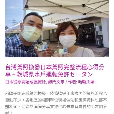
台
灣
駕
照
換
發
日
本
駕
照
台灣駕照換發日本駕照完整流程心得分
完
享 – 茨城県水戶運転免許セータン
整
流
日本從零開始成長實錄
,
熱門文章
/ 作者:
哈囉夫婦
程
前陣子剛完成駕照換發，疫情這幾年來換照的業務流程也
心
更動不少，各地區的相關單位現場做法和應備資料也都不
得
盡相同，這篇熱騰騰分享文提供給未來有需要的朋友們參
分
考！