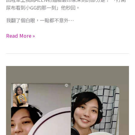
尿布看到小GG的那一刻」他秒回。
我翻了個白眼，一點都不意外…
Read More »
異
國
戀
曲
真
的
有
想
像