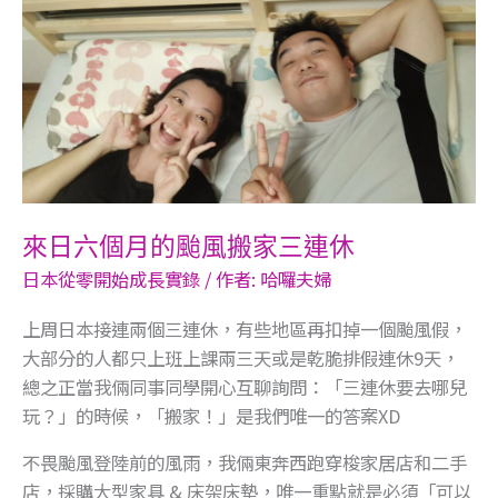
六
個
月
的
颱
風
搬
家
來日六個月的颱風搬家三連休
三
連
日本從零開始成長實錄
/ 作者:
哈囉夫婦
休
上周日本接連兩個三連休，有些地區再扣掉一個颱風假，
大部分的人都只上班上課兩三天或是乾脆排假連休9天，
總之正當我倆同事同學開心互聊詢問：「三連休要去哪兒
玩？」的時候，「搬家！」是我們唯一的答案XD
不畏颱風登陸前的風雨，我倆東奔西跑穿梭家居店和二手
店，採購大型家具 & 床架床墊，唯一重點就是必須「可以