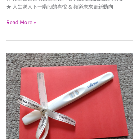
★ 人生邁入下一階段的喜悅 & 頻道未來更新動向
謝
參
Read More »
與
支
持
陪
伴
ALEN
我
生
們
日
的
驚
每
喜
一
=
個
做
你！
人
成
功！