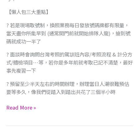
享 –
茨
【懶人包三大重點】
城
県
? 若是現場取號制，換照業務每日發放號碼牌都有限量，
水
當天盡你所能早到 (通常開門前就開始排隊人龍)，​搶到號
戶
碼就成功一半了
運
? 面談時會詢問台灣考照的駕訓班內容/考照流程 & 計分方
転
式/體檢項目…等，若你是多年前就考取已記不清楚，最好
免
事先複習一下
許
セ
? 預留至少半天左右的時間辦理，辦理當日人潮很難預估
ー
要等多久，像我們從踏入到踏出共花了三個半小時
タ
ン
Read More »