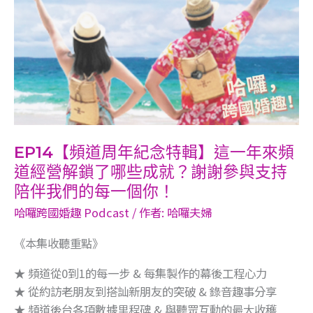
特
輯】
這
一
年
來
頻
道
經
EP14【頻道周年紀念特輯】這一年來頻
營
道經營解鎖了哪些成就？謝謝參與支持
解
陪伴我們的每一個你！
鎖
哈囉跨國婚趣 Podcast
/ 作者:
哈囉夫婦
了
哪
《本集收聽重點》
些
★ 頻道從0到1的每一步 & 每集製作的幕後工程心力
成
★ 從約訪老朋友到搭訕新朋友的突破 & 錄音趣事分享
就？
★ 頻道後台各項數據里程碑 & 與聽眾互動的最大收穫
謝