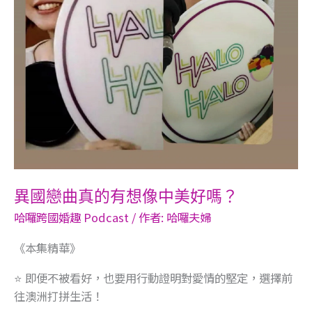
中
美
好
嗎？
異國戀曲真的有想像中美好嗎？
哈囉跨國婚趣 Podcast
/ 作者:
哈囉夫婦
《本集精華》
⭐️ 即便不被看好，也要用行動證明對愛情的堅定，選擇前
往澳洲打拼生活！