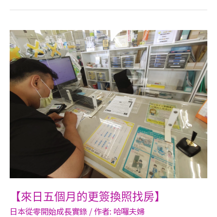
【來
日
五
個
月
的
更
簽
換
照
找
房】​
【來日五個月的更簽換照找房】​
日本從零開始成長實錄
/ 作者:
哈囉夫婦