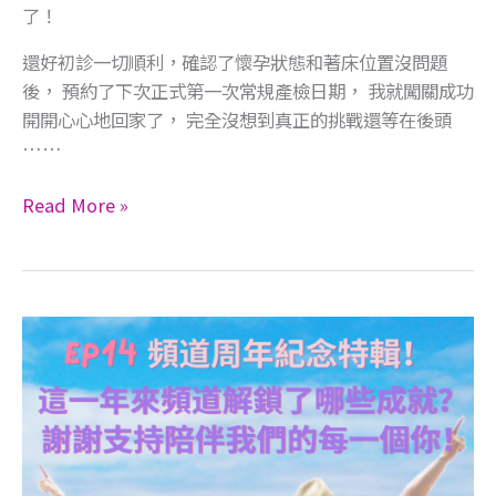
了！ ​
還好初診一切順利，確認了懷孕狀態和著床位置沒問題
後， 預約了下次正式第一次常規產檢日期， 我就闖關成功
開開心心地回家了， 完全沒想到真正的挑戰還等在後頭
……
Read More »
EP14【頻
道
周
年
紀
念