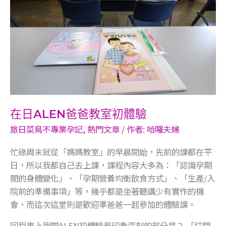
教
室
初
體
驗
在日ALEN爸爸教室初體驗
旅日菜鳥不專業孕記
,
熱門文章
/ 作者:
哈囉夫婦
忙碌周末就從「媽媽教室」的早晨開始，先前的課都在平
日，所以我都自己去上課，課程內容大多為：「認識孕期
間的身體變化」、「孕期營養均衡飲食方式」、「生產/入
院前的準備事項」等，幾乎都是坐著聽講少有實作的機
會，而這次這堂則是歡迎準爸爸一起參加的體驗課。
回程車上我問ALEN初體驗最印象深刻的部分是？ 「打開