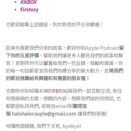
KKBOX
Firstory
也歡迎點擊上述連結，到你熟悉的平台收聽喔！​
如果你喜歡我們分享的故事，歡迎你到Apple Podcast
留
下你的五星評價
，幫助我們讓更多人聽見我們的故事和聲
音！更期待你可以
留言
給我們一些反饋、鼓勵和建議，你
的每一句話都是支持我們持續分享的最大動力，並
將我們
的節目推薦給有興趣和有需要的朋友喔！​
也期待你到哈囉夫婦的
FB
和
IG
與我們一起互動交流, 有任
何想敲碗的主題、想聽的內容、想跟我們說的悄悄話, 也
都歡迎私訊我們, 或寫信email到
聽眾信
箱 halohalocouple@gmail.com
讓我們知道喔!
哈囉跨國婚趣, 我們下次見, byebye!