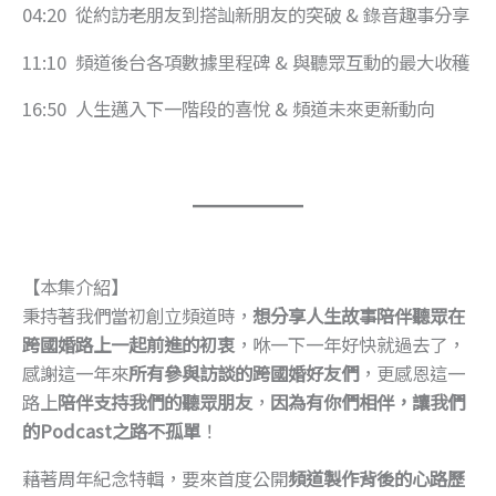
04:20 從約訪老朋友到搭訕新朋友的突破 & 錄音趣事分享
11:10 頻道後台各項數據里程碑 & 與聽眾互動的最大收穫
16:50 人生邁入下一階段的喜悅 & 頻道未來更新動向
【本集介紹】
秉持著我們當初創立頻道時，
想分享人生故事陪伴聽眾在
跨國婚路上一起前進的初衷
，咻一下一年好快就過去了，
感謝這一年來
所有參與訪談的跨國婚好友們
，更感恩這一
路上
陪伴支持我們的聽眾朋友
，
因為有你們相伴，讓我們
的Podcast之路不孤單
！
藉著周年紀念特輯，要來首度公開
頻道製作背後的心路歷