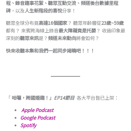
程、錄音趣事花絮、聽眾互動交流、頻道後台數據里程
碑
，以及
人生新階段的喜悅
分享！
聽眾全球分布竟
高達16個國家
？ 聽眾年齡層從
23歲~59歲
都有？ 來賓跨海線上錄音
最大障礙竟是托嬰
？ 收過印象最
深刻的
聽眾來訊
是？
頻道未來動向
將會如何？
快來收聽本集和我們一起同步揭曉吧！！！
「
哈囉，跨國婚趣！」
EP14節目
各大平台皆已上架：
Apple Podcast
Google Podcast
Spotify