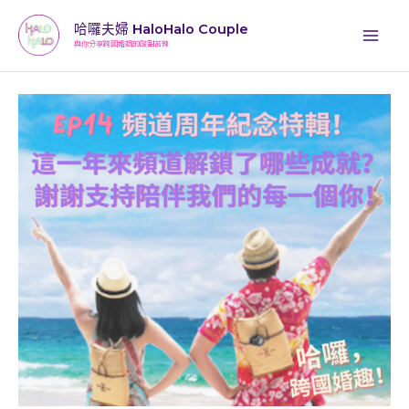
跳
哈囉夫婦 HaloHalo Couple
至
與你分享跨國婚姻的酸甜苦辣
主
要
內
容