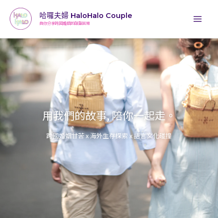
跳
哈囉夫婦 HaloHalo Couple
至
與你分享跨國婚姻的酸甜苦辣
主
要
內
容
用我們的故事, 陪你一起走。
跨國婚姻甘苦 x 海外生存探索 x 語言文化碰撞