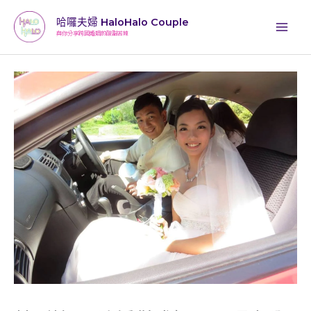
跳
哈囉夫婦 HaloHalo Couple
至
與你分享跨國婚姻的酸甜苦辣
主
要
內
容