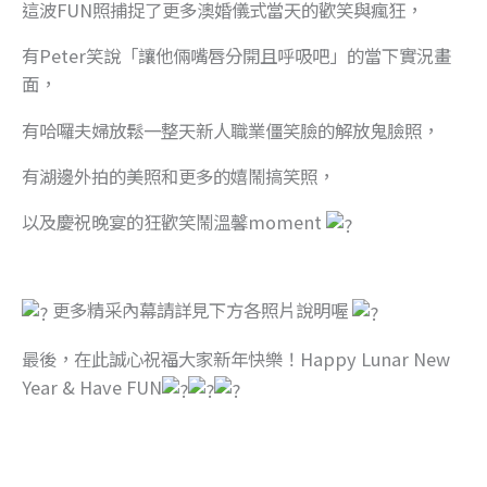
這波FUN照捕捉了更多澳婚儀式當天的歡笑與瘋狂，
有Peter笑說「讓他倆嘴唇分開且呼吸吧」的當下實況畫
面，
有哈囉夫婦放鬆一整天新人職業僵笑臉的解放鬼臉照，
有湖邊外拍的美照和更多的嬉鬧搞笑照，
以及慶祝晚宴的狂歡笑鬧溫馨moment
更多精采內幕請詳見下方各照片說明喔
最後，在此誠心祝福大家新年快樂！Happy Lunar New
Year & Have FUN