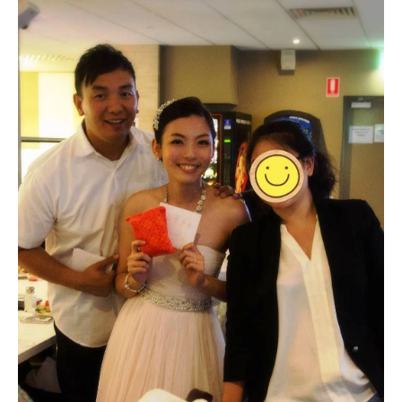
哈囉夫婦在慶祝宴上一 一致詞送卡片小禮感謝當天情義相
挺的好友們！
當晚搞怪胡鬧新人指令之冰山一角！更多兒童不宜的畫面
就不放上來傷大家眼睛了哈哈哈XD