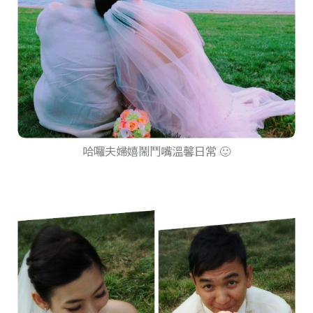
VJ表示：攝影師cue嬌羞貌，這樣口以嗎？
ALEN表示：來來來~像我這樣才對味 ！