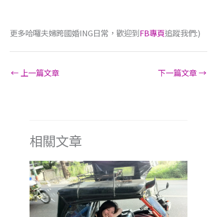
01 那年，我24歲，遇見了他，人生從此
失序！
橫衝直撞澳婚記
,
熱門文章
/ 作者:
哈囉夫婦
02 從地獄爬到天堂的25歲 (上) ─ 找不到
地獄的出口