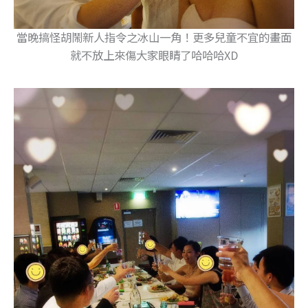
感恩大家今晚蒞臨同歡，一同舉杯CHEERS!
COMING UP 【
一同走在兩張越洋卡片搭建起的親情橋
樑
】
TO BE CONTINUED……
更多哈囉夫婦跨國婚ING日常，歡迎到
FB專頁
追蹤我們:)