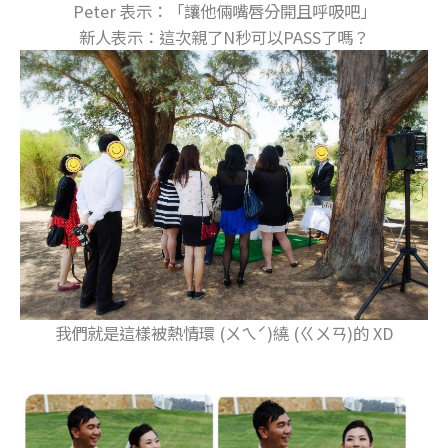
Peter 表示：「讓他倆嘴唇分開且呼吸吧」
新人表示：這次親了N秒可以PASS了嗎？
我們就是這樣被熱情環 (ㄨㄟˊ)繞 (ㄍㄨㄢ)的 XD