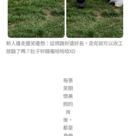
新人邊走邊笑邊想：這條路好遠好長，走完就可以收工
放飯了嗎？肚子好餓喔哈哈哈XD
每張
笑開
懷美
照的
背
後，
都是
身旁