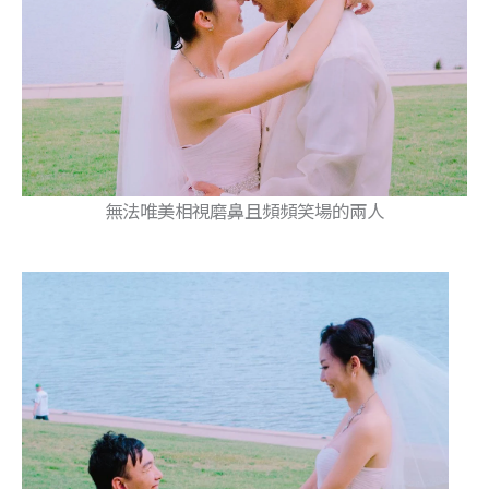
無法唯美相視磨鼻且頻頻笑場的兩人