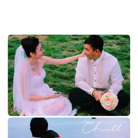
哈囉夫婦嬉鬧鬥嘴溫馨日常 🙂