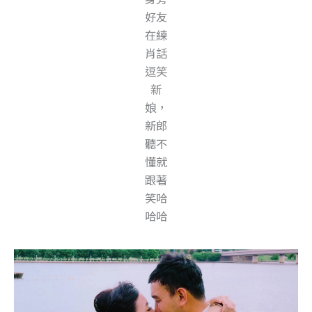
好友
在練
肖話
逗笑
新
娘，
新郎
聽不
懂就
跟著
笑哈
哈哈