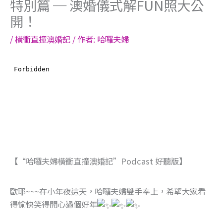
特別篇 ─ 澳婚儀式解FUN照大公
開！
/
橫衝直撞澳婚記
/ 作者:
哈囉夫婦
【“哈囉夫婦橫衝直撞澳婚記”Podcast 好聽版】
歐耶~~~在小年夜這天，哈囉夫婦雙手奉上，希望大家看
得愉快笑得開心過個好年