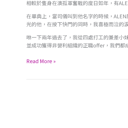
的
相較於隻身在澳孤軍奮戰的度日如年，​有AL
足
在畢典上，當司儀叫到他名字的時候，​ALEN昂首
跡
光的他，​在按下快門的同時，我喜極而泣的淚水也奪眶而出
​咻一下兩年過去了，​我從四處打工的兼差小妹
並成功獲得非營利組織的正職offer，我們都
Read More »