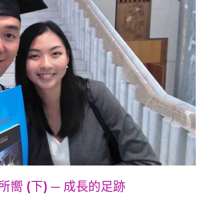
嚮 (下) ─ 成長的足跡