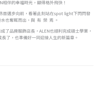
EN相伴的幸福時光，​顯得格外飛快！
邁步向前，​看著此刻站在spot light下閃閃發
，​與 ​ 有 ​ 榮 ​ 焉 。​​
成了品牌服飾店長，​ALEN也順利完成碩士學業，​
成長了，也準備好一同迎接人生的新篇章。​​