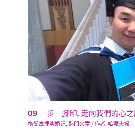
一
腳
印,
走
向
我
們
的
心
之
所
嚮
(下)
─
09 一步一腳印, 走向我們的心之所
成
橫衝直撞澳婚記
,
熱門文章
/ 作者:
哈囉夫婦
長