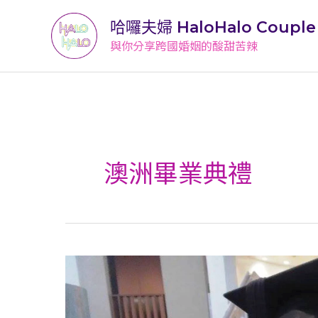
跳
哈囉夫婦 HaloHalo Couple
至
與你分享跨國婚姻的酸甜苦辣
主
要
內
容
澳洲畢業典禮
09
一
步